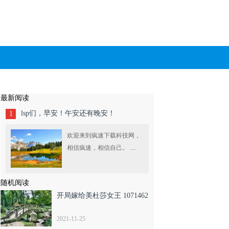
最新阅读
lsp们，早安！午安还有晚安！
1
欢迎来到疯速下载科技网，
相信疯速，相信自己。 ....
随机阅读
开局嫁给美杜莎女王 1071462
2021-11-25