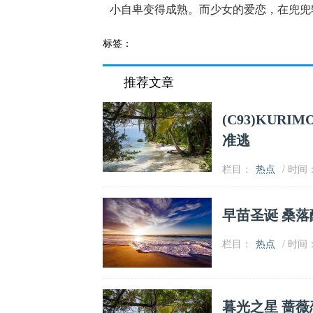
小自卑变得成熟。而少女的爱恋，在兜兜
标签：
推荐文章
(C93)KURIM
准逃
栏目：
热点
/ 时间：2
早苗圣诞 桑
栏目：
热点
/ 时间：2
暮光之星 蔷薇