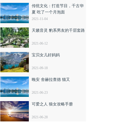
传统文化：打造节目，千古华
夏 吃了一个月泡面
2021-11-04
天籁音灵 豹系男友的千层套路
2021-06-12
宝贝女儿好妈妈
2021-09-18
Rucka。在DC的世界中，上帝是而且永远都是自
晚安 舍赫拉查德 猫又
下，才是其他文明及文化的神明，同样在上帝
2021-06-23
可爱之人 狼女攻略手册
2021-06-28