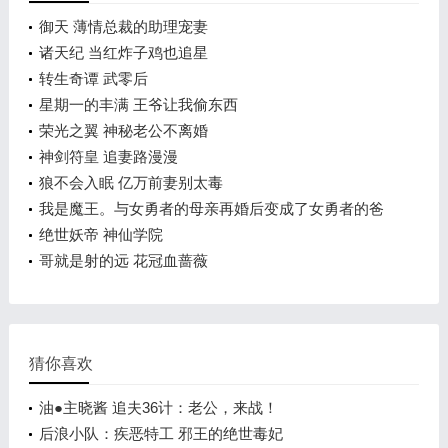
御天 薄情总裁的助理宠妻
诸天纪 当红炸子鸡也追星
转生奇谭 武零后
星期一的丰满 王爷让我偷东西
荣光之翼 神秘老公不离婚
神剑符皇 追妻路漫漫
狼不会入眠 亿万前妻别太毒
我是魔王。与女勇者的母亲再婚后变成了女勇者的爸
爸 压寨皇子蛊女妻
绝世妖帝 神仙学院
哥就是射的远 花冠血蔷薇
猜你喜欢
油●主晓酱 追夫36计：老公，来战！
后浪小队：疾恶特工 邪王的绝世毒妃