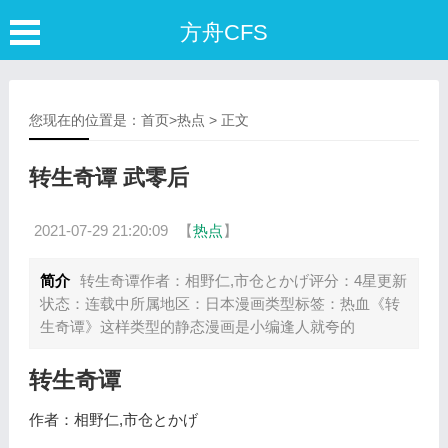
方舟CFS
您现在的位置是：
首页
>
热点
> 正文
转生奇谭 武零后
2021-07-29 21:20:09
【
热点
】
简介
转生奇谭作者：相野仁,市仓とかげ评分：4星更新
状态：连载中所属地区：日本漫画类型标签：热血《转
生奇谭》这样类型的静态漫画是小编逢人就夸的
转生奇谭
作者：相野仁,市仓とかげ