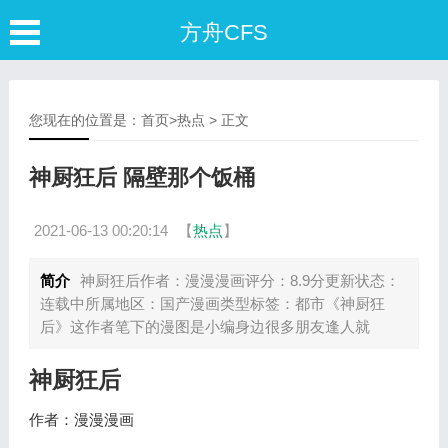
方舟CFS
您现在的位置是：
首页
>
热点
> 正文
神厨狂后 隔壁那个饭桶
2021-06-13 00:20:14
【
热点
】
简介
神厨狂后作者：漫漫漫画评分：8.9分更新状态：
连载中所属地区：国产漫画类型标签：都市《神厨狂
后》这作者笔下的漫图是小编身边很多朋友逢人就
神厨狂后
作者：漫漫漫画