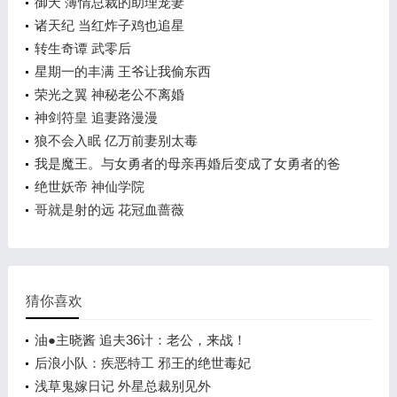
御天 薄情总裁的助理宠妻
诸天纪 当红炸子鸡也追星
转生奇谭 武零后
星期一的丰满 王爷让我偷东西
荣光之翼 神秘老公不离婚
神剑符皇 追妻路漫漫
狼不会入眠 亿万前妻别太毒
我是魔王。与女勇者的母亲再婚后变成了女勇者的爸
爸 压寨皇子蛊女妻
绝世妖帝 神仙学院
哥就是射的远 花冠血蔷薇
猜你喜欢
油●主晓酱 追夫36计：老公，来战！
后浪小队：疾恶特工 邪王的绝世毒妃
浅草鬼嫁日记 外星总裁别见外