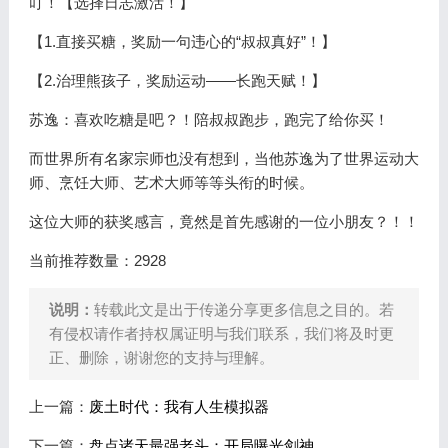
叮！【选择日志激活！】
【1.直接买糖，奖励一句违心的“叔叔真好”！】
【2.治理熊孩子，奖励运动——长跑天赋！】
苏逸：喜欢吃糖是吧？！陪叔叔跑步，跑完了给你买！
而世界所有名家宗师也没有想到，当他苏逸为了世界运动大
师、烹饪大师、艺术大师等等头衔的时候。
这位大师的获奖感言，竟然是首先感谢的一位小朋友？！！
当前推荐数量：2928
说明：
转载此文是出于传递分享更多信息之目的。若
有侵权请作者持权属证明与我们联系，我们将及时更
正、删除，谢谢您的支持与理解。
上一篇：
废土时代：我有人生模拟器
下一篇：
盘点诸天最强老头：开局曝光剑神