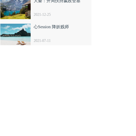
大秦：开局扶持嬴政登基
2021-12-25
心Session 降妖贱师
2021-07-11