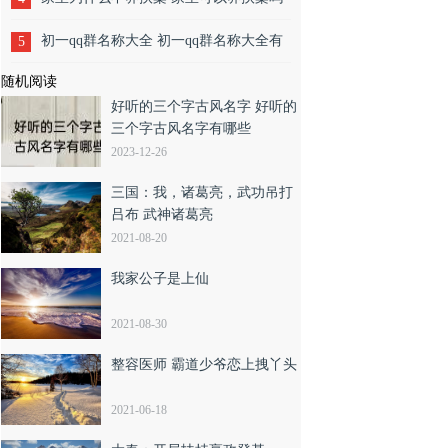
初一qq群名称大全 初一qq群名称大全有
5
随机阅读
哪些
好听的三个字古风名字 好听的
三个字古风名字有哪些
2023-12-26
三国：我，诸葛亮，武功吊打
吕布 武神诸葛亮
2021-08-20
我家公子是上仙
2021-08-30
整容医师 霸道少爷恋上拽丫头
2021-06-18