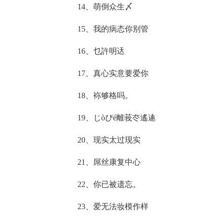
14、萌倒众生〆
15、我的病态你别管
16、乜許明迗
17、真心实意要爱你
18、袮够格吗。
19、じòぴé離莪冭遙逺
20、现实太过现实
21、屌丝康复中心
22、你已被遗忘。
23、爱无法妆模作样