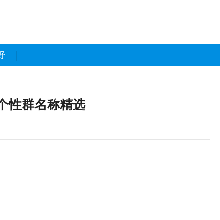
野
个性群名称精选