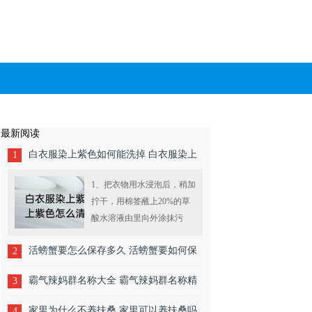
最新阅读
白衣服染上紫色如何能洗掉 白衣服染上
1
紫色怎么清洗
1、把衣物用水浸泡后，稍加
拧干，用棉签蘸上20%的草
酸水溶液由里向外涂抹污
渍。稍浸片刻后即可用清水
活螃蟹要怎么保存多久 活螃蟹要如何保
2
反复漂洗揉搓，污渍便可去
除。2、对 ....
存
霸气辣妈群名称大全 霸气辣妈群名称精
3
选
家里为什么不养扶桑 家里可以养扶桑吗
4