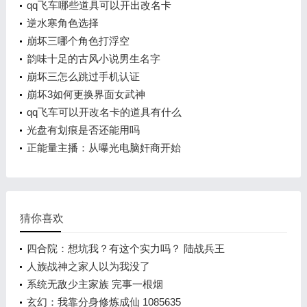
qq飞车哪些道具可以开出改名卡
逆水寒角色选择
崩坏三哪个角色打浮空
韵味十足的古风小说男生名字
崩坏三怎么跳过手机认证
崩坏3如何更换界面女武神
qq飞车可以开改名卡的道具有什么
光盘有划痕是否还能用吗
正能量主播：从曝光电脑奸商开始
猜你喜欢
四合院：想坑我？有这个实力吗？ 陆战兵王
人族战神之家人以为我没了
系统无敌少主家族 完事一根烟
玄幻：我靠分身修炼成仙 1085635