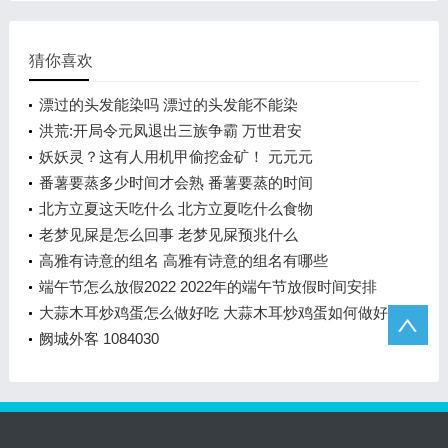
猜你喜欢
漂过的头发能染吗 漂过的头发能不能染
洪荒:开局令元凤退出三族争霸 万世君安
妖妖灵？这有人用机甲偷挖金矿！ 元元元
番薯要蒸多少时间才会熟 番薯要蒸的时间
北方立夏这天吃什么 北方立夏吃什么食物
老梦见屎是怎么回事 老梦见屎预兆什么
高雅有诗意的组名 高雅有诗意的组名有哪些
端午节怎么放假2022 2022年的端午节放假时间安排
大蒜木耳炒鸡蛋怎么做好吃 大蒜木耳炒鸡蛋如何做好
吃
阙城外客 1084030